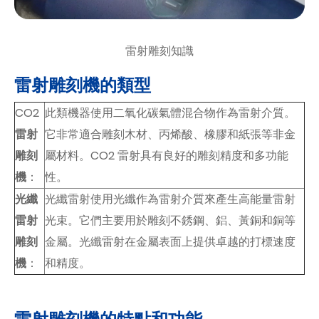
雷射雕刻知識
雷射雕刻機的類型
CO2
此類機器使用二氧化碳氣體混合物作為雷射介質。
雷射
它非常適合雕刻木材、丙烯酸、橡膠和紙張等非金
雕刻
屬材料。CO2 雷射具有良好的雕刻精度和多功能
機
：
性。
光纖
光纖雷射使用光纖作為雷射介質來產生高能量雷射
雷射
光束。它們主要用於雕刻不銹鋼、鋁、黃銅和銅等
雕刻
金屬。光纖雷射在金屬表面上提供卓越的打標速度
機
：
和精度。