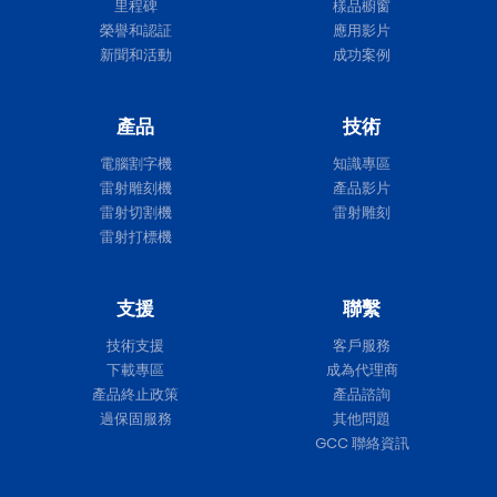
里程碑
樣品櫥窗
榮譽和認証
應用影片
新聞和活動
成功案例
產品
技術
電腦割字機
知識專區
雷射雕刻機
產品影片
雷射切割機
雷射雕刻
雷射打標機
支援
聯繫
技術支援
客戶服務
下載專區
成為代理商
產品終止政策
產品諮詢
過保固服務
其他問題
GCC 聯絡資訊