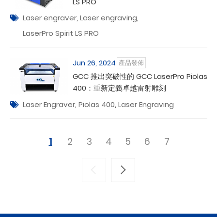
LS PRO
Laser engraver
,
Laser engraving
,
LaserPro Spirit LS PRO
Jun 26, 2024
產品發佈
GCC 推出突破性的 GCC LaserPro Piolas
400：重新定義卓越雷射雕刻
Laser Engraver
,
Piolas 400
,
Laser Engraving
1
2
3
4
5
6
7