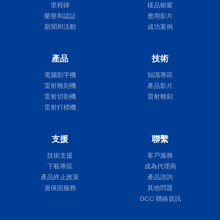
里程碑
樣品櫥窗
榮譽和認証
應用影片
新聞和活動
成功案例
產品
技術
電腦割字機
知識專區
雷射雕刻機
產品影片
雷射切割機
雷射雕刻
雷射打標機
支援
聯繫
技術支援
客戶服務
下載專區
成為代理商
產品終止政策
產品諮詢
過保固服務
其他問題
GCC 聯絡資訊