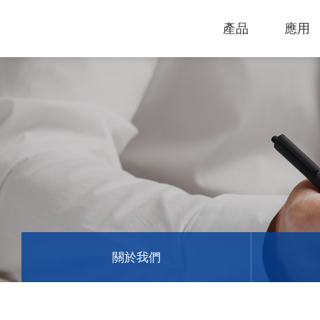
產品
應用
技術支援
下載專區
電腦割字機
產品終止政
過保固服務
雷射打標機
GCC
GCC
關於我們