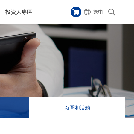
投資人專區
繁中
樣品櫥窗
碑
應用影片
雷射切割機
沿革
成功案例
歷史
人
專區
和活動
消息
訊息
新聞和活動
們