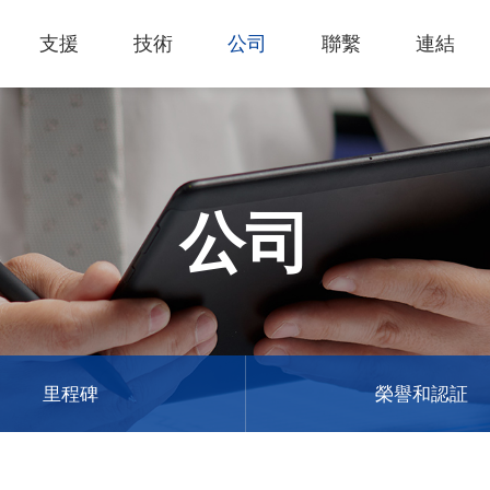
支援
技術
公司
聯繫
連結
熱門應用
關於我們
里程
知識專區
客戶服務
Financing Service
公司概況
薄膜切割
產品影片
成為代理商
GCC Web Shop
公司治理
雷射雕刻機
經營理念
全部
玻璃
策
雷射雕刻
產品諮詢
GCC Club
股東訊息
公司
創新技術
公司
禮贈品
其他問題
代理商入口
財務報表
客戶服務
產品
首飾
GCC 聯絡資訊
利害關係
塑料
ESG永續
榮譽和認証
新聞
印章
陳列展示
最新
服飾和紡織
參展
里程碑
榮譽和認証
聯繫我
木工
了解詳情