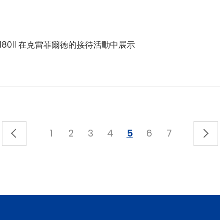
LS 和 C180II 在克雷菲爾德的接待活動中展示
1
2
3
4
5
6
7