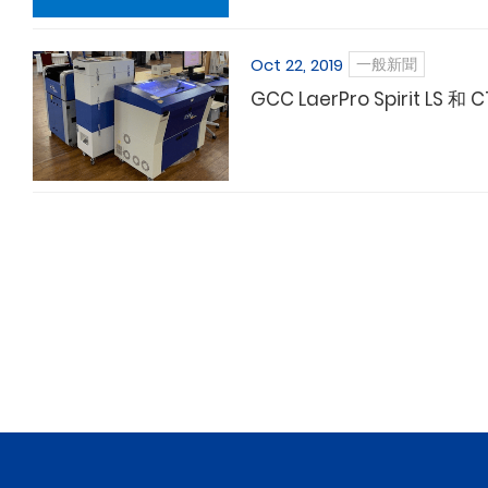
Oct 22, 2019
一般新聞
GCC LaerPro Spirit 