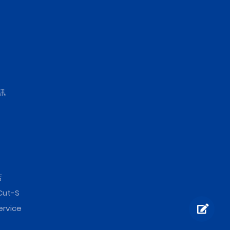
訊
店
Cut-S
ervice