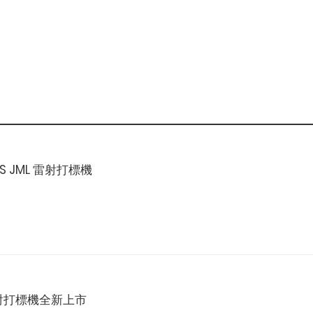
DS JML 雷射打標機
列雷射打標機全新上市