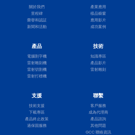
關於我們
產業應用
里程碑
樣品櫥窗
榮譽和認証
應用影片
新聞和活動
成功案例
產品
技術
電腦割字機
知識專區
雷射雕刻機
產品影片
雷射切割機
雷射雕刻
雷射打標機
支援
聯繫
技術支援
客戶服務
下載專區
成為代理商
產品終止政策
產品諮詢
過保固服務
其他問題
GCC 聯絡資訊