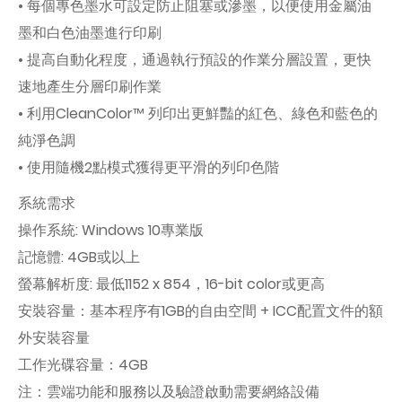
• 每個專色墨水可設定防止阻塞或滲墨，以便使用金屬油
墨和白色油墨進行印刷
• 提高自動化程度，通過執行預設的作業分層設置，更快
速地產生分層印刷作業
• 利用CleanColor™ 列印出更鮮豔的紅色、綠色和藍色的
純淨色調
• 使用隨機2點模式獲得更平滑的列印色階
系統需求
操作系統: Windows 10專業版
記憶體: 4GB或以上
螢幕解析度: 最低1152 x 854，16-bit color或更高
安裝容量：基本程序有1GB的自由空間 + ICC配置文件的額
外安裝容量
工作光碟容量：4GB
注：雲端功能和服務以及驗證啟動需要網絡設備