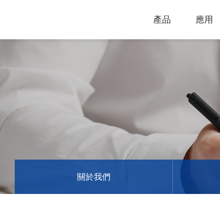
產品
應用
技術支援
下載專區
電腦割字機
產品終止政
過保固服務
雷射打標機
GCC
GCC
關於我們