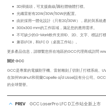
3D掃描頭，可支援曲線/圓柱體物體打標。
光纖雷射有20W/30W/50W的配置。
由於採用一體化設計（只有20/30W），易於與系統
300x300 mm的工作區域，滿足您的應用需求。
不可缺少的G-Mark軟件支持1D、2D、文字、標誌打
兼容LFCII，和LFC D（桌面工作站）。
更多產品信息，請聯繫您所在地區的GCC代理商或訪問 www.G
關於 GCC
GCC是專業的電腦割字機、雷射雕刻 / 切割 / 打標系
在加州Walnut和荷蘭Capelle a/d IJssel
的全球聲譽。
PREV
GCC LaserPro LFC D工作站全新上市