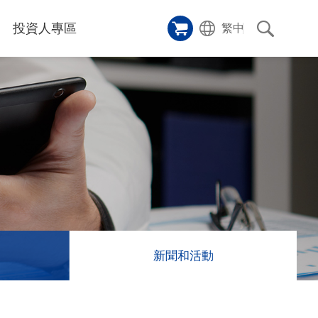
投資人專區
繁中
樣品櫥窗
碑
應用影片
雷射切割機
沿革
成功案例
歷史
人
專區
和活動
消息
訊息
新聞和活動
們