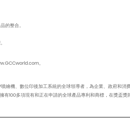
產品的整合。
標。
CCworld.com。
統、UV噴繪機、數位印後加工系統的全球領導者，為企業、政府和
設有分公司。GCC擁有100多項現有和正在申請的全球產品專利和商標