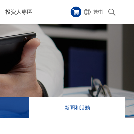
投資人專區
繁中
樣品櫥窗
碑
應用影片
雷射切割機
沿革
成功案例
歷史
人
專區
和活動
消息
訊息
新聞和活動
們