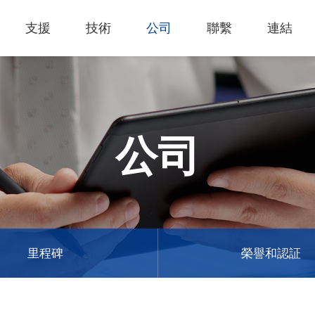
支援
技術
公司
聯繫
連結
熱門應用
關於我們
里程
知識專區
客戶服務
Financing Service
公司概況
薄膜切割
產品影片
成為代理商
GCC Web Shop
公司治理
雷射雕刻機
經營理念
全部
玻璃
策
雷射雕刻
產品諮詢
GCC Club
股東訊息
公司
創新技術
公司
禮贈品
其他問題
代理商入口
財務報表
客戶服務
產品
首飾
GCC 聯絡資訊
利害關係
塑料
ESG永續
榮譽和認証
新聞
印章
陳列展示
最新
服飾和紡織
參展
里程碑
榮譽和認証
聯繫我
木工
了解詳情