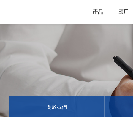
產品
應用
技術支援
下載專區
電腦割字機
產品終止政
過保固服務
雷射打標機
GCC
GCC
關於我們