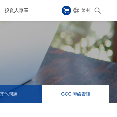
投資人專區
繁中
樣品櫥窗
碑
應用影片
雷射切割機
沿革
成功案例
歷史
人
專區
和活動
消息
訊息
其他問題
GCC 聯絡資訊
們