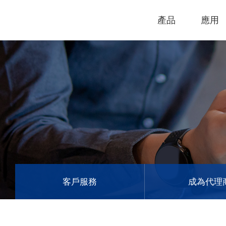
產品
應用
技術支援
下載專區
電腦割字機
產品終止政
過保固服務
雷射打標機
GCC
GCC
客戶服務
成為代理