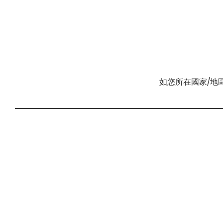
如您所在國家/地