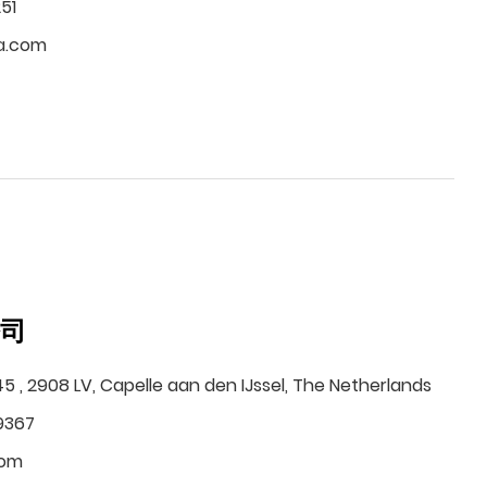
51
a.com
公司
5 , 2908 LV, Capelle aan den IJssel, The Netherlands
89367
com