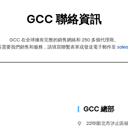
GCC 聯絡資訊
GCC 在全球擁有完整的銷售網絡和 250 多個代理商。
區需要我們銷售和服務，請填寫聯繫表單或發送電子郵件至
sale
GCC 總部
22151新北市汐止區