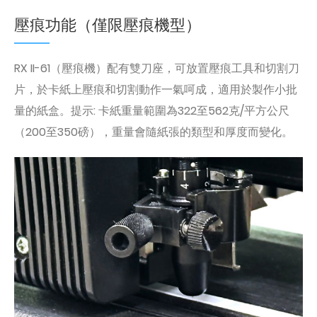
壓痕功能（僅限壓痕機型）
RX II-61（壓痕機）配有雙刀座，可放置壓痕工具和切割刀
片，於卡紙上壓痕和切割動作一氣呵成，適用於製作小批
量的紙盒。提示: 卡紙重量範圍為322至562克/平方公尺
（200至350磅），重量會隨紙張的類型和厚度而變化。