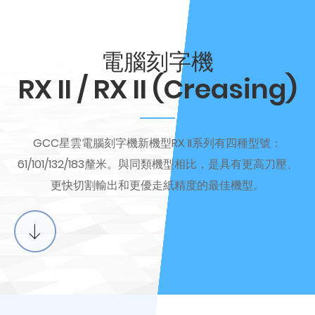
電腦刻字機
RX II / RX II (Creasing)
GCC星雲電腦刻字機新機型RX II系列有四種型號：
61/101/132/183釐米。與同類機型相比，是具有更高刀壓、
更快切割輸出和更優走紙精度的最佳機型。