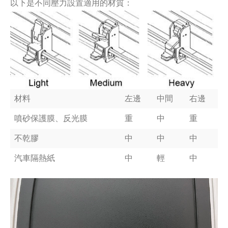
以下是不同壓力設置適用的材質：
材料
左邊
中間
右邊
噴砂保護膜、反光膜
重
中
重
不乾膠
中
中
中
汽車隔熱紙
中
輕
中