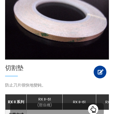
切割墊
防止刀片很快地變鈍。
RX II-61
RX II 系列
RX II-61
RX II
(壓痕機)