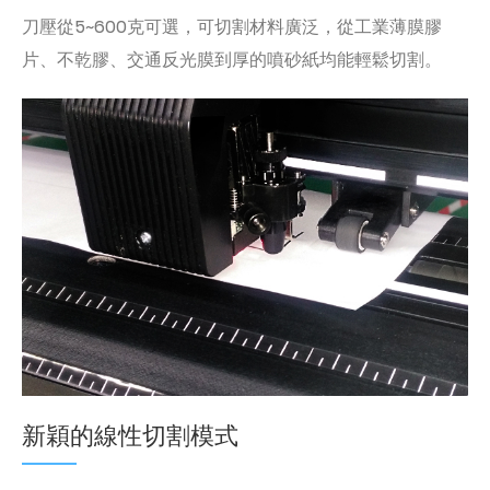
刀壓從5~600克可選，可切割材料廣泛，從工業薄膜膠
片、不乾膠、交通反光膜到厚的噴砂紙均能輕鬆切割。
新穎的線性切割模式