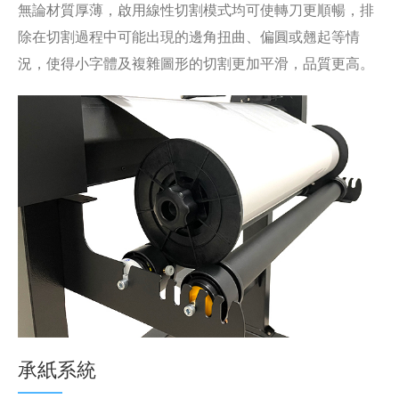
無論材質厚薄，啟用線性切割模式均可使轉刀更順暢，排
除在切割過程中可能出現的邊角扭曲、偏圓或翹起等情
況，使得小字體及複雜圖形的切割更加平滑，品質更高。
承紙系統