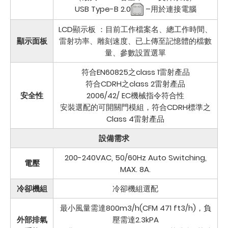
USB Type-B 2.0
–用於連接電腦
LCD顯示板 ：目前工作檔案名、總工作時間、
顯示面板
雷射功率、雕刻速度、已上傳至記憶體的檔數
量、參數設置選單
符合EN60825之class 1雷射產品
符合CDRH之class 2雷射產品
安全性
2006/42/ EC機械指令符合性
安裝選配的可開關門模組，符合CDRH標準之
Class 4雷射產品
設備需求
200-240VAC, 50/60Hz Auto Switching,
電壓
MAX. 8A.
冷卻機組
冷卻機組選配
最小風量需達800m3/h(CFM 471 ft3/h)，負
外部排氣
壓需達2.3kPA