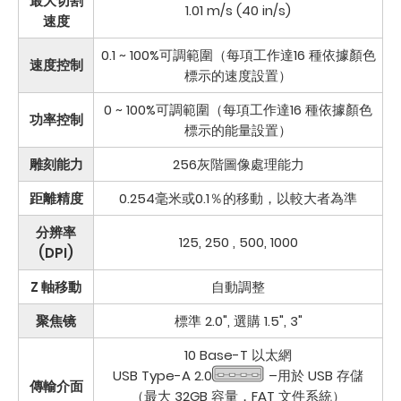
最大切割
1.01 m/s (40 in/s)
速度
0.1 ~ 100%可調範圍（每項工作達16 種依據顏色
速度控制
標示的速度設置）
0 ~ 100%可調範圍（每項工作達16 種依據顏色
功率控制
標示的能量設置）
雕刻能力
256灰階圖像處理能力
距離精度
0.254毫米或0.1％的移動，以較大者為準
分辨率
125, 250 , 500, 1000
(DPI)
Z 軸移動
自動調整
聚焦镜
標準 2.0", 選購 1.5", 3"
10 Base-T 以太網
USB Type-A 2.0
–用於 USB 存儲
傳輸介面
（最大 32GB 容量，FAT 文件系統）