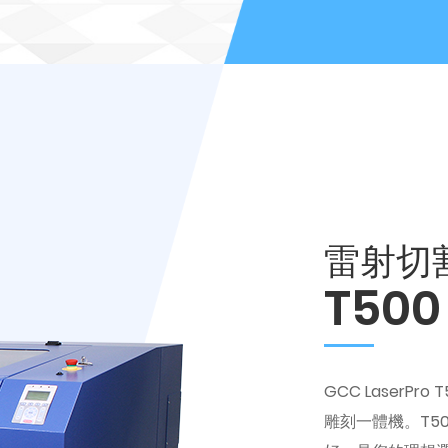
雷射切
T500
GCC Laser
雕刻一體機。T5