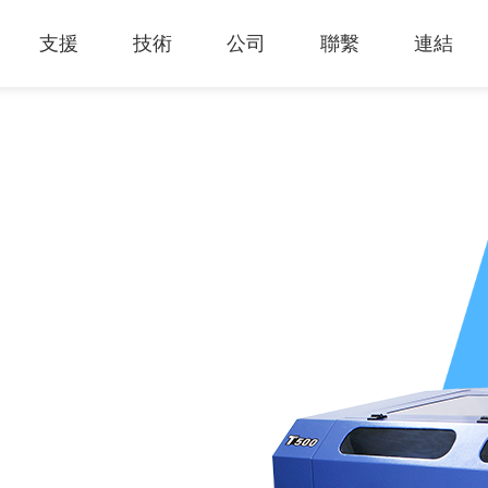
支援
技術
公司
聯繫
連結
熱門應用
關於我們
里程
知識專區
客戶服務
Financing Service
公司概況
薄膜切割
產品影片
成為代理商
GCC Web Shop
公司治理
雷射雕刻機
經營理念
全部
玻璃
策
雷射雕刻
產品諮詢
GCC Club
股東訊息
創新技術
公司
禮贈品
其他問題
代理商入口
財務報表
客戶服務
產品
首飾
GCC 聯絡資訊
利害關係
塑料
ESG永續
榮譽和認証
新聞
印章
陳列展示
最新
服飾和紡織
參展
聯繫我
木工
了解詳情