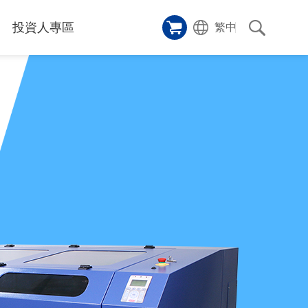
投資人專區
繁中
樣品櫥窗
碑
應用影片
雷射切割機
沿革
成功案例
歷史
人
專區
和活動
消息
訊息
們