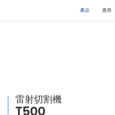
產品
應用
技術支援
下載專區
電腦割字機
產品終止政
過保固服務
雷射打標機
GCC
GCC
雷射切割機
T500