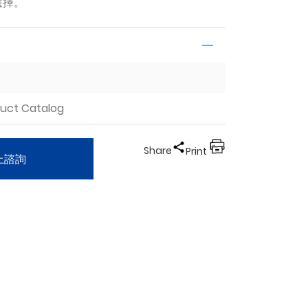
選擇。
duct Catalog
Share
Print
上諮詢