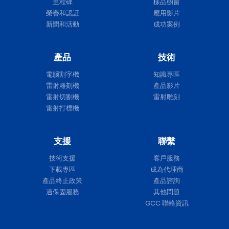
里程碑
樣品櫥窗
榮譽和認証
應用影片
新聞和活動
成功案例
產品
技術
電腦割字機
知識專區
雷射雕刻機
產品影片
雷射切割機
雷射雕刻
雷射打標機
支援
聯繫
技術支援
客戶服務
下載專區
成為代理商
產品終止政策
產品諮詢
過保固服務
其他問題
GCC 聯絡資訊