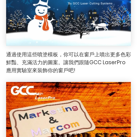
通過使用這些噴塗模板，你可以在窗戶上噴出更多色彩
鮮豔、充滿活力的圖案。讓我們跟隨GCC LaserPro
應用實驗室來裝飾你的窗戶吧!