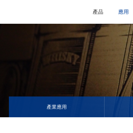
產品
應用
技術支援
下載專區
電腦割字機
產品終止政
過保固服務
雷射打標機
GCC
GCC
產業應用