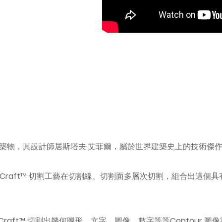
築物，其設計師居斯塔夫·艾菲爾，屬於世界建築史上的技術傑
配i-Craft™ 切割工藝在切割線、切割面多層次切割，組合出
，經由i-Craft™ 切割出幾何圖形、文字、圖像、數字等等Conto