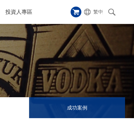
投資人專區
繁中
樣品櫥窗
碑
應用影片
雷射切割機
沿革
成功案例
歷史
人
專區
和活動
消息
訊息
成功案例
們