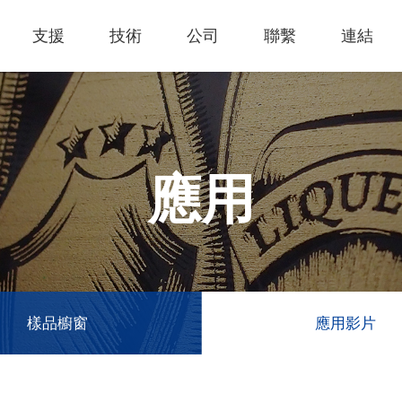
支援
技術
公司
聯繫
連結
熱門應用
關於我們
里程
知識專區
客戶服務
Financing Service
公司概況
薄膜切割
產品影片
成為代理商
GCC Web Shop
公司治理
雷射雕刻機
經營理念
全部
玻璃
策
雷射雕刻
產品諮詢
GCC Club
股東訊息
應用
創新技術
公司
禮贈品
其他問題
代理商入口
財務報表
客戶服務
產品
首飾
GCC 聯絡資訊
利害關係
塑料
ESG永續
榮譽和認証
新聞
印章
陳列展示
最新
服飾和紡織
參展
樣品櫥窗
應用影片
聯繫我
木工
了解詳情