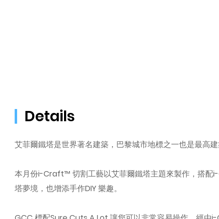
Details
艾菲爾鐵塔是世界著名建築，巴黎城市地標之一也是最高建
本月份i-Craft™ 切割工藝以艾菲爾鐵塔主題來製作，搭
塔夢境，也增添手作DIY 樂趣。
GCC 標配Sure Cuts A Lot 讓您可以非常容易操作