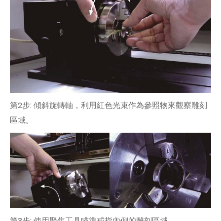
第2步: 傾斜旋轉軸，利用紅色光束作為參照物來觀察雕刻
區域。
第3步: 使用聚焦工具瞄準戒指內側的雕刻區域。