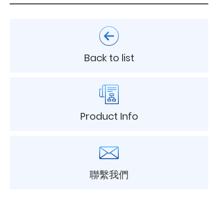
Back to list
Product Info
聯繫我們