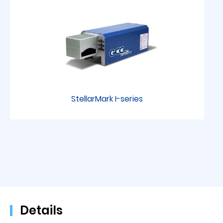
StellarMark I-series
Details