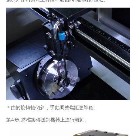
＊由於旋轉軸傾斜，手動調整焦距更準確。
第4步: 將檔案傳送到機器上進行雕刻。