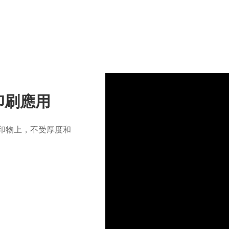
F 印刷應用
到承印物上，不受厚度和