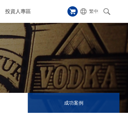
投資人專區
繁中
樣品櫥窗
碑
應用影片
雷射切割機
沿革
成功案例
歷史
人
專區
和活動
消息
訊息
成功案例
們