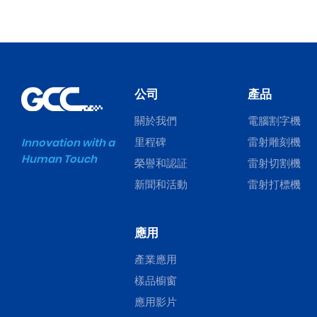
公司
產品
關於我們
電腦割字機
里程碑
雷射雕刻機
Innovation with a
Human Touch
榮譽和認証
雷射切割機
新聞和活動
雷射打標機
應用
產業應用
樣品櫥窗
應用影片