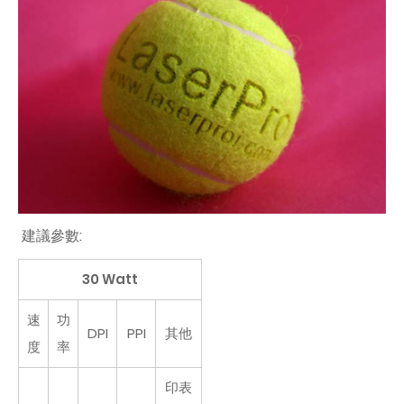
建議參數:
30 Watt
速
功
DPI
PPI
其他
度
率
印表