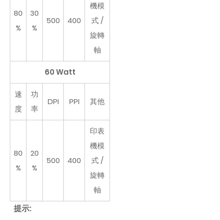
機模
80
30
500
400
式 /
%
%
旋轉
軸
60 Watt
速
功
DPI
PPI
其他
度
率
印表
機模
80
20
500
400
式 /
%
%
旋轉
軸
提示: