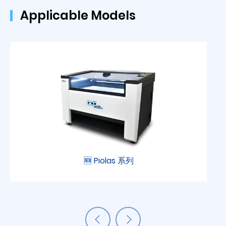
Applicable Models
🆕 Piolas 系列