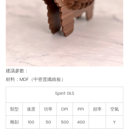
建議參數：
材料：MDF（中密度纖維板）
Spirit GLS
類型
速度
功率
DPI
PPI
頻率
空氣
雕刻
100
50
500
400
Y