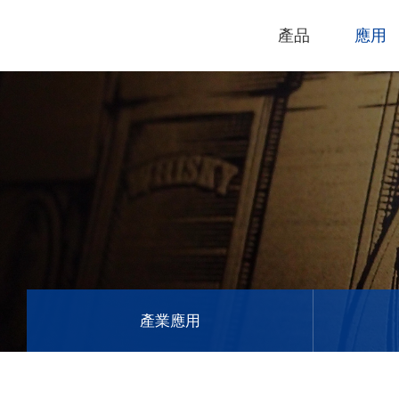
產品
應用
技術支援
下載專區
電腦割字機
產品終止政
過保固服務
雷射打標機
GCC
GCC
產業應用