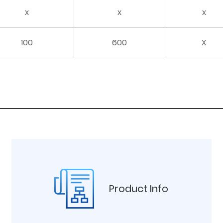
x
x
x
100
600
X
Product Info