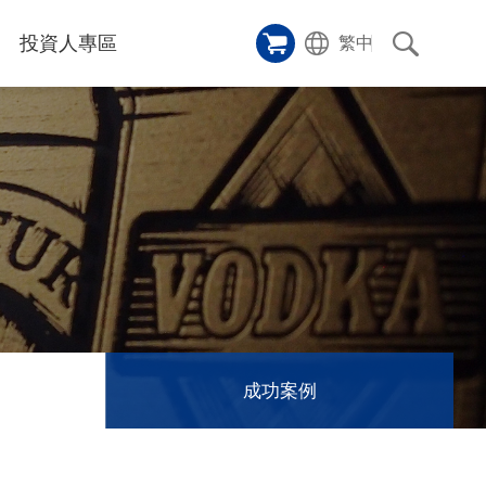
投資人專區
繁中
樣品櫥窗
碑
應用影片
雷射切割機
沿革
成功案例
歷史
人
專區
和活動
消息
訊息
成功案例
們