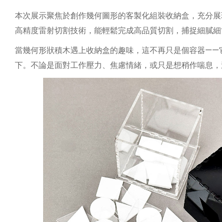
本次展示聚焦於創作幾何圖形的客製化組裝收納盒，充分展現壓
高精度雷射切割技術，能輕鬆完成高品質切割，捕捉細膩細
當幾何形狀積木遇上收納盒的趣味，這不再只是個容器——
下。不論是面對工作壓力、焦慮情緒，或只是想稍作喘息，