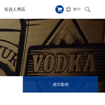
投資人專區
繁中
樣品櫥窗
碑
應用影片
雷射切割機
沿革
成功案例
歷史
人
專區
和活動
消息
訊息
成功案例
們