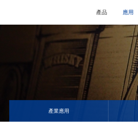
產品
應用
技術支援
下載專區
電腦割字機
產品終止政
過保固服務
雷射打標機
GCC
GCC
產業應用