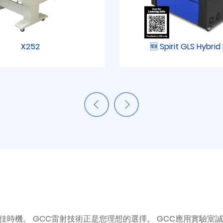
X252
🆕 Spirit GLS Hybri
。 GCC雷射技術正是您理想的選​​擇。 GCC應用實驗室誠摯邀