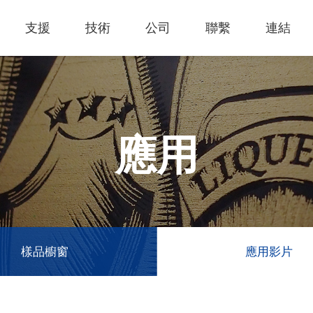
支援
技術
公司
聯繫
連結
熱門應用
關於我們
里程
知識專區
客戶服務
Financing Service
公司概況
薄膜切割
產品影片
成為代理商
GCC Web Shop
公司治理
雷射雕刻機
經營理念
全部
玻璃
策
雷射雕刻
產品諮詢
GCC Club
股東訊息
應用
創新技術
公司
禮贈品
其他問題
代理商入口
財務報表
客戶服務
產品
首飾
GCC 聯絡資訊
利害關係
塑料
ESG永續
榮譽和認証
新聞
印章
陳列展示
最新
服飾和紡織
參展
樣品櫥窗
應用影片
聯繫我
木工
了解詳情