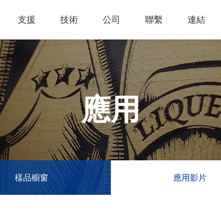
支援
技術
公司
聯繫
連結
熱門應用
關於我們
里程
知識專區
客戶服務
Financing Service
公司概況
薄膜切割
產品影片
成為代理商
GCC Web Shop
公司治理
雷射雕刻機
經營理念
全部
玻璃
策
雷射雕刻
產品諮詢
GCC Club
股東訊息
應用
創新技術
公司
禮贈品
其他問題
代理商入口
財務報表
客戶服務
產品
首飾
GCC 聯絡資訊
利害關係
塑料
ESG永續
榮譽和認証
新聞
印章
陳列展示
最新
服飾和紡織
參展
樣品櫥窗
應用影片
聯繫我
木工
了解詳情