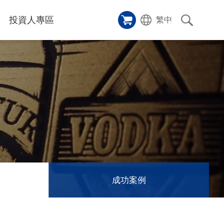
投資人專區
繁中
樣品櫥窗
碑
應用影片
雷射切割機
沿革
成功案例
歷史
人
專區
和活動
消息
訊息
成功案例
們