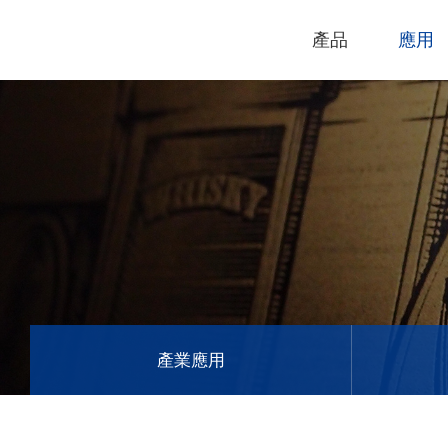
產品
應用
技術支援
下載專區
電腦割字機
產品終止政
過保固服務
雷射打標機
GCC
GCC
產業應用