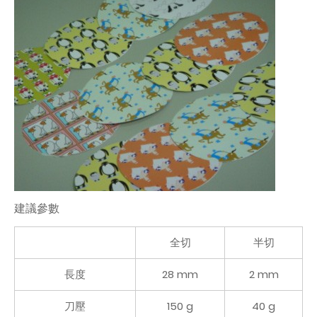
建議參數
全切
半切
長度
28 mm
2 mm
刀壓
150 g
40 g