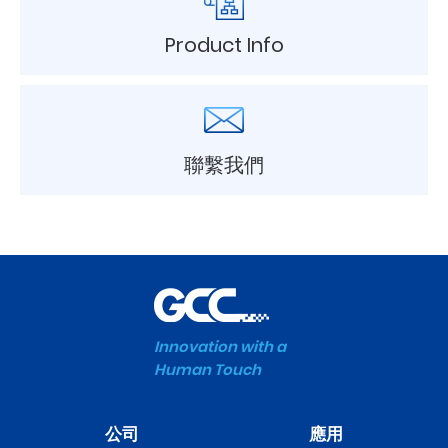
Product Info
聯繫我們
Innovation with a
Human Touch
公司
應用