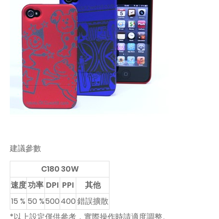
建議參數
C180 30W
速度
功率
DPI
PPI
其他
15 %
50 %
500
400
錯誤擴散
*以上設定僅供參考，實際操作時請適度調整。