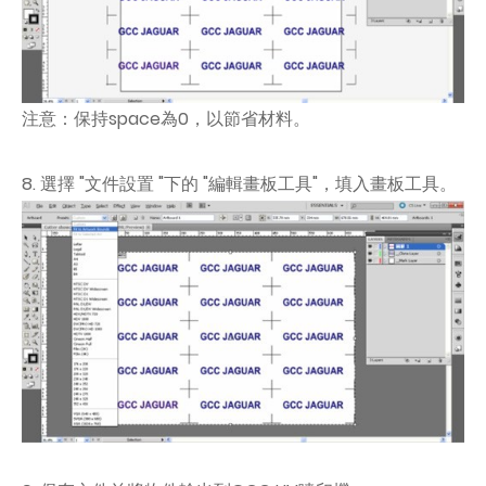
注意：保持space為0，以節省材料。
8. 選擇 "文件設置 "下的 "編輯畫板工具"，填入畫板工具。