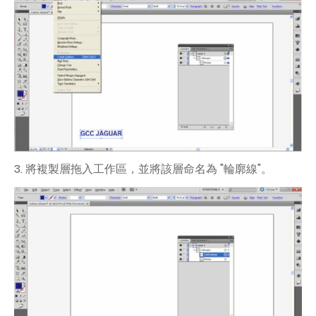
3. 將複製層拖入工作區，並將該層命名為 "輪廓線"。