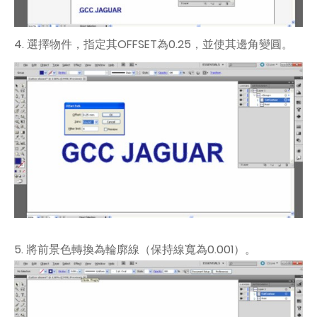
4. 選擇物件，指定其OFFSET為0.25，並使其邊角變圓。
5. 將前景色轉換為輪廓線（保持線寬為0.001）。