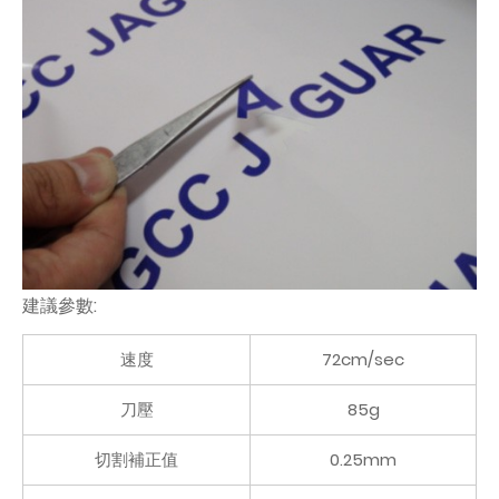
建議參數:
速度
72cm/sec
刀壓
85g
切割補正值
0.25mm