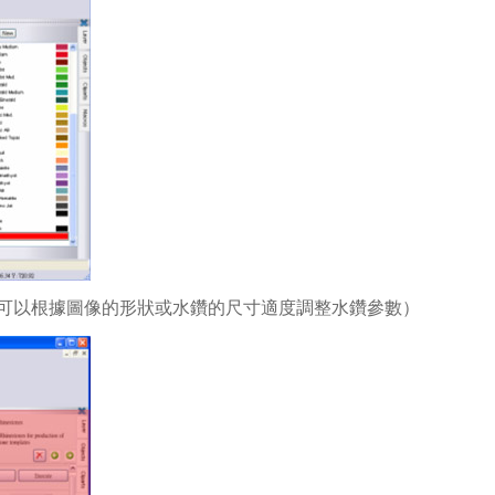
鑽參數。（你可以根據圖像的形狀或水鑽的尺寸適度調整水鑽參數）