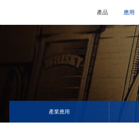
產品
應用
技術支援
下載專區
電腦割字機
產品終止政
過保固服務
雷射打標機
GCC
GCC
產業應用