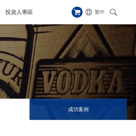
投資人專區
繁中
樣品櫥窗
碑
應用影片
雷射切割機
沿革
成功案例
歷史
人
專區
和活動
消息
訊息
成功案例
們