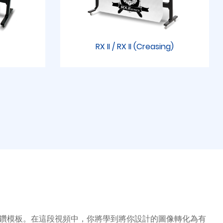
RX II / RX II (Creasing)
創建水鑽模板。在這段視頻中，你將學到將你設計的圖像轉化為有