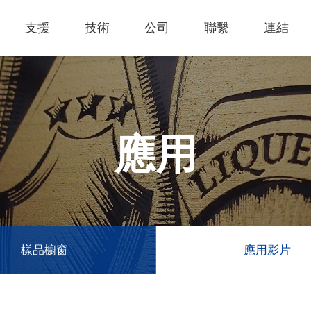
支援
技術
公司
聯繫
連結
熱門應用
關於我們
里程
知識專區
客戶服務
Financing Service
公司概況
薄膜切割
產品影片
成為代理商
GCC Web Shop
公司治理
雷射雕刻機
經營理念
全部
玻璃
策
雷射雕刻
產品諮詢
GCC Club
股東訊息
應用
創新技術
公司
禮贈品
其他問題
代理商入口
財務報表
客戶服務
產品
首飾
GCC 聯絡資訊
利害關係
塑料
ESG永續
榮譽和認証
新聞
印章
陳列展示
最新
服飾和紡織
參展
樣品櫥窗
應用影片
聯繫我
木工
了解詳情