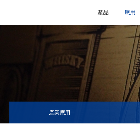
產品
應用
技術支援
下載專區
電腦割字機
產品終止政
過保固服務
雷射打標機
GCC
GCC
產業應用