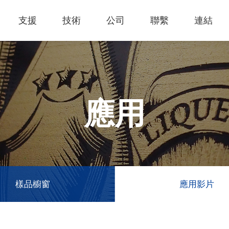
支援
技術
公司
聯繫
連結
熱門應用
關於我們
里程
知識專區
客戶服務
Financing Service
公司概況
薄膜切割
產品影片
成為代理商
GCC Web Shop
公司治理
雷射雕刻機
經營理念
全部
玻璃
策
雷射雕刻
產品諮詢
GCC Club
股東訊息
應用
創新技術
公司
禮贈品
其他問題
代理商入口
財務報表
客戶服務
產品
首飾
GCC 聯絡資訊
利害關係
塑料
ESG永續
榮譽和認証
新聞
印章
陳列展示
最新
服飾和紡織
參展
樣品櫥窗
應用影片
聯繫我
木工
了解詳情