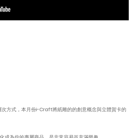
方式，本月份i-Craft將紙雕的的創意概念與立體賀卡的
r圖像客製化成為你的專屬商品，是非常容易並充滿樂趣。