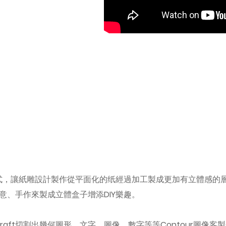
式，讓紙雕設計製作從平面化的纸經過加工製成更加有立體感的層次
、手作來製成立體盒子增添DIY樂趣。
經由i-Craft切割出幾何圖形、文字、圖像、數字等等Contou