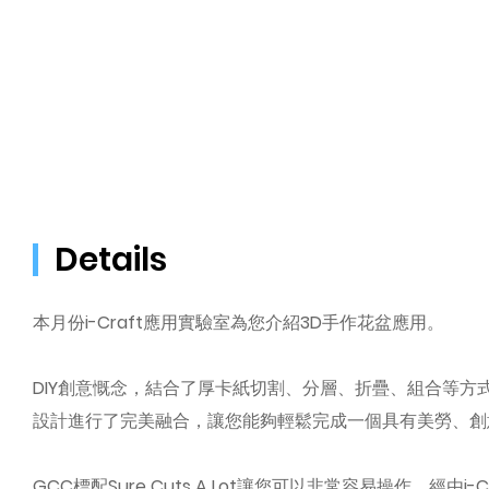
Details
本月份i-Craft應用實驗室為您介紹3D手作花盆應用。
DIY創意慨念，結合了厚卡紙切割、分層、折疊、組合等方
設計進行了完美融合，讓您能夠輕鬆完成一個具有美勞、創意
GCC標配Sure Cuts A Lot讓您可以非常容易操作，