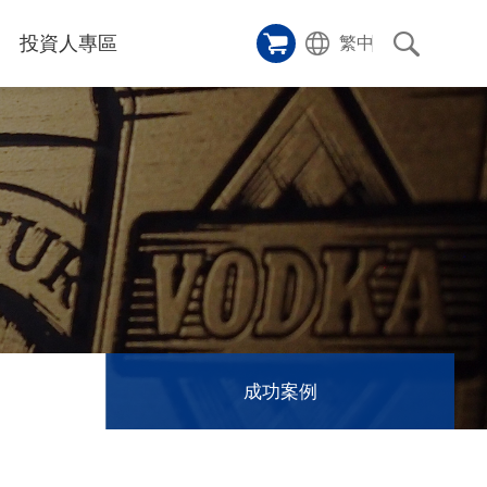
投資人專區
繁中
樣品櫥窗
碑
應用影片
雷射切割機
沿革
成功案例
歷史
人
專區
和活動
消息
訊息
成功案例
們