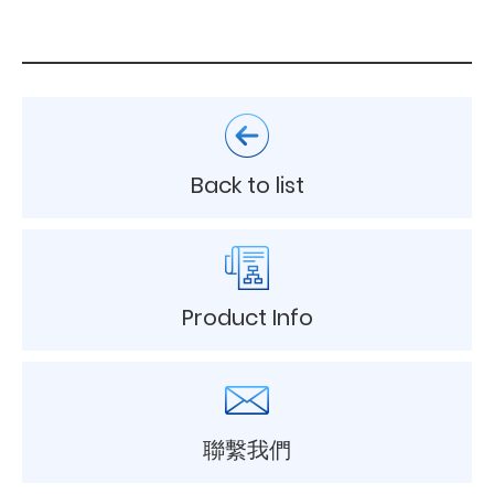
Back to list
Product Info
聯繫我們