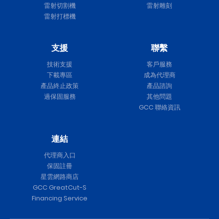
雷射切割機
雷射雕刻
雷射打標機
支援
聯繫
技術支援
客戶服務
下載專區
成為代理商
產品終止政策
產品諮詢
過保固服務
其他問題
GCC 聯絡資訊
連結
代理商入口
保固註冊
星雲網路商店
GCC GreatCut-S
Financing Service