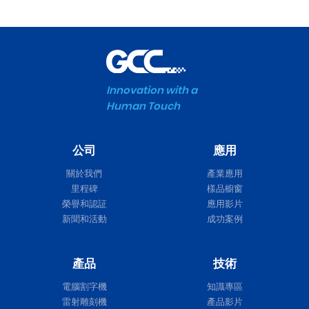
Innovation with a
Human Touch
公司
應用
關於我們
產業應用
里程碑
樣品櫥窗
榮譽和認証
應用影片
新聞和活動
成功案例
產品
技術
電腦割字機
知識專區
雷射雕刻機
產品影片