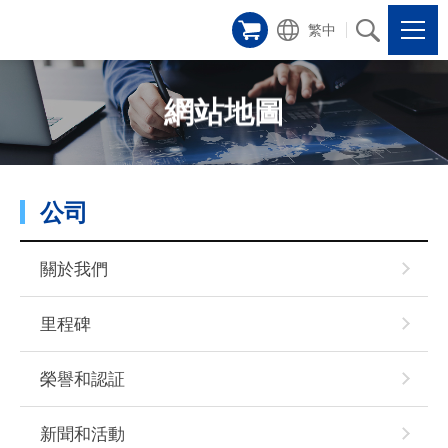
繁中
網站地圖
公司
關於我們
里程碑
榮譽和認証
新聞和活動