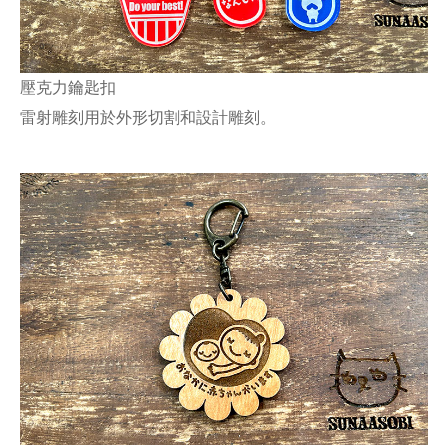
壓克力鑰匙扣
雷射雕刻用於外形切割和設計雕刻。