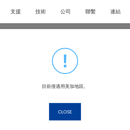
支援
技術
公司
聯繫
連結
熱門應用
關於我們
里程
知識專區
客戶服務
Financing Service
公司概況
薄膜切割
產品影片
成為代理商
GCC Web Shop
公司治理
雷射雕刻機
經營理念
全部
玻璃
!
策
雷射雕刻
產品諮詢
GCC Club
股東訊息
創新技術
公司
禮贈品
其他問題
代理商入口
財務報表
客戶服務
產品
首飾
GCC 聯絡資訊
利害關係
塑料
ESG永續
榮譽和認証
新聞
印章
目前僅適用美加地區。
陳列展示
最新
服飾和紡織
參展
聯繫我
木工
CLOSE
了解詳情