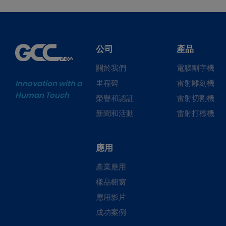
公司
產品
關於我們
電腦割字機
里程碑
雷射雕刻機
Innovation with a
Human Touch
榮譽和認証
雷射切割機
新聞和活動
雷射打標機
應用
產業應用
樣品櫥窗
應用影片
成功案例