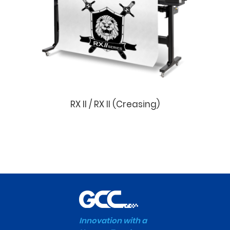
RX II / RX II (Creasing)
Innovation with a