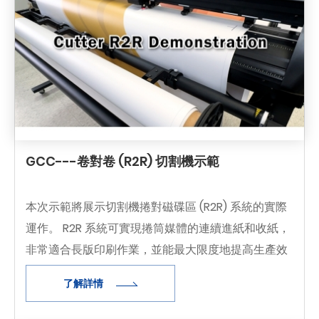
GCC---卷對卷 (R2R) 切割機示範
本次示範將展示切割機捲對磁碟區 (R2R) 系統的實際
運作。 R2R 系統可實現捲筒媒體的連續進紙和收紙，
非常適合長版印刷作業，並能最大限度地提高生產效
率。
了解詳情