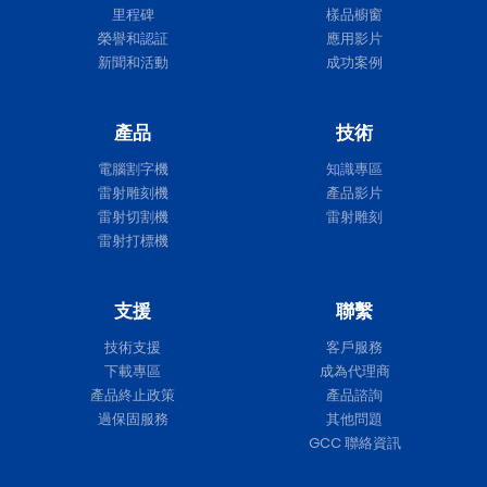
里程碑
樣品櫥窗
榮譽和認証
應用影片
新聞和活動
成功案例
產品
技術
電腦割字機
知識專區
雷射雕刻機
產品影片
雷射切割機
雷射雕刻
雷射打標機
支援
聯繫
技術支援
客戶服務
下載專區
成為代理商
產品終止政策
產品諮詢
過保固服務
其他問題
GCC 聯絡資訊