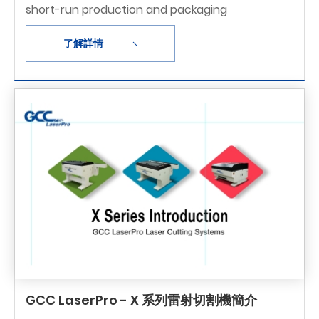
short-run production and packaging
prototyping, the ASC-350 series delivers high-
了解詳情
speed performance, exceptional precision, and
versatile functionality to streamline wo
GCC LaserPro - X 系列雷射切割機簡介