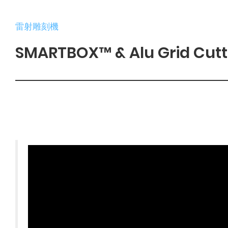
雷射雕刻機
SMARTBOX™ & Alu Grid Cutt