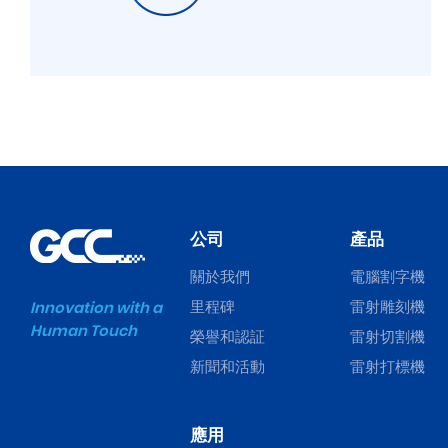
公司
產品
關於我們
電腦割字機
里程碑
雷射雕刻機
Innovation with a
Human Touch
榮譽和認証
雷射切割機
新聞和活動
雷射打標機
應用