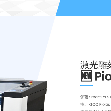
激光雕
🆕 P
凭藉 SmartEY
捷。 GCC Pi