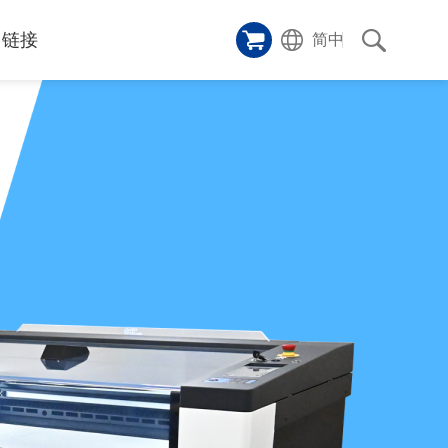
链接
简中
样品橱窗
碑
ice
应用影片
p
激光切割机
沿革
成功案例
历史
和活动
消息
消息
联系我们