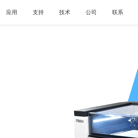
应用
支持
技术
公司
联系
热门应用
关于我们
里程
技术支持
知识专区
客户服务
Financing Serv
薄膜切割
下载专区
产品影片
成为代理商
GCC Web Sho
激光雕刻机
经营理念
全部
玻璃
产品终止政策
激光雕刻
产品咨询
GCC Club
创新技术
公司
礼赠品
过保固服务
其他问题
代理商入口
客户服务
产品
首饰
GCC 联系信息
塑料
荣誉和认证
新闻
印章
陈列展示
最新
服饰和纺织
参展
木工
了解详情