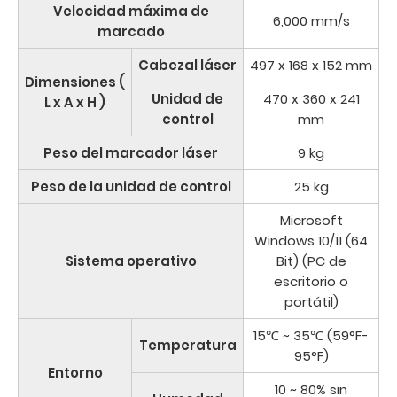
Velocidad máxima de
6,000 mm/s
marcado
Cabezal láser
497 x 168 x 152 mm
Dimensiones (
Unidad de
470 x 360 x 241
L x A x H )
control
mm
Peso del marcador láser
9 kg
Peso de la unidad de control
25 kg
Microsoft
Windows 10/11 (64
Sistema operativo
Bit) (PC de
escritorio o
portátil)
15℃ ~ 35℃ (59°F-
Temperatura
95°F)
Entorno
10 ~ 80% sin