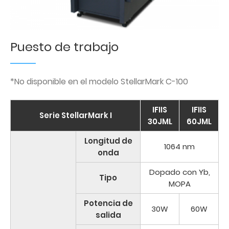
Puesto de trabajo
*No disponible en el modelo StellarMark C-100
IFIIS
IFIIS
Serie StellarMark I
30JML
60JML
Longitud de
1064 nm
onda
Dopado con Yb,
Tipo
MOPA
Potencia de
30W
60W
salida