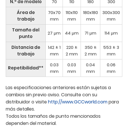
N.º de modelo
70
110
180
300
Área de
70x70
110x110
180x180
300x300
trabajo
mm
mm
mm
mm
Tamaño del
27 μm
44 μm
71 μm
114 μm
punto
Distancia de
142 ± 1
220 ±
350 ±
553 ± 3
trabajo
mm
2 mm
2 mm
mm
0.03
0.03
0.04
0.06
Repetibilidad**
mm
mm
mm
mm
Las especificaciones anteriores están sujetas a
cambios sin previo aviso. Consulte con su
distribuidor o visite
http://www.GCCworld.com
para
más detalles.
Todos los tamaños de punto mencionados
dependen del material.