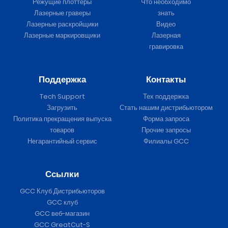
Режущие плоттеры
Что необходимо
Лазерные граверы
знать
Лазерные раскройщики
Видео
Лазерные маркировщики
Лазерная
гравировка
Поддержка
Контакты
Tech Support
Тех поддержка
Загрузить
Стать нашим дистрибьютором
Политика прекращения выпуска
Форма запроса
товаров
Прочие запросы
Негарантийный сервис
Филиалы GCC
Ссылки
GCC Клуб Дистрибьюторов
GCC клуб
GCC веб-магазин
GCC GreatCut-S