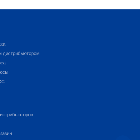
жка
м дистрибьютором
оса
росы
CC
истрибьюторов
газин