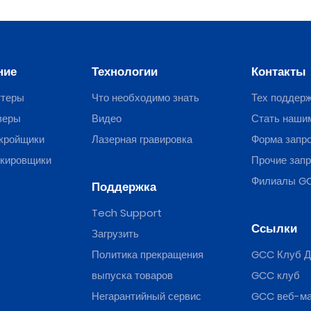
ние
Технологии
Контакты
ттеры
Что необходимо знать
Тех поддер
веры
Видео
Стать наши
кройщики
Лазерная гравировка
Форма запр
ркировщики
Прочие зап
Филиалы G
Поддержка
Tech Support
Ссылки
Загрузить
Политика прекращения
GCC Клуб Д
выпуска товаров
GCC клуб
Негарантийный сервис
GCC веб-ма