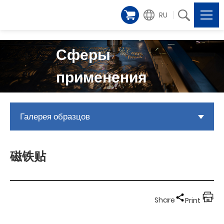
RU
Сферы
применения
Галерея образцов
磁铁贴
Share
Print