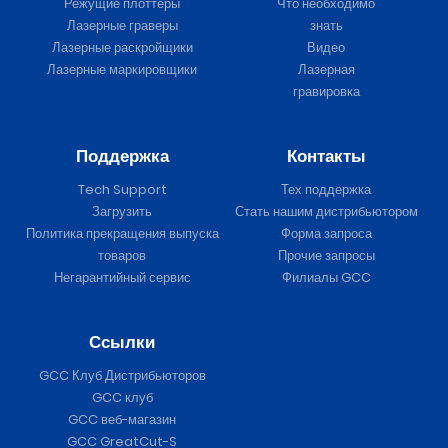
Режущие плоттеры
Что необходимо
Лазерные граверы
знать
Лазерные раскройщики
Видео
Лазерные маркировщики
Лазерная
гравировка
Поддержка
Контакты
Tech Support
Тех поддержка
Загрузить
Стать нашим дистрибьютором
Политика прекращения выпуска
Форма запроса
товаров
Прочие запросы
Негарантийный сервис
Филиалы GCC
Ссылки
GCC Клуб Дистрибьюторов
GCC клуб
GCC веб-магазин
GCC GreatCut-S