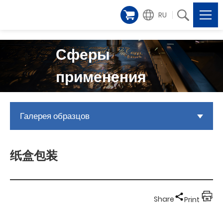
RU
Сферы
применения
Галерея образцов
纸盒包装
Share
Print