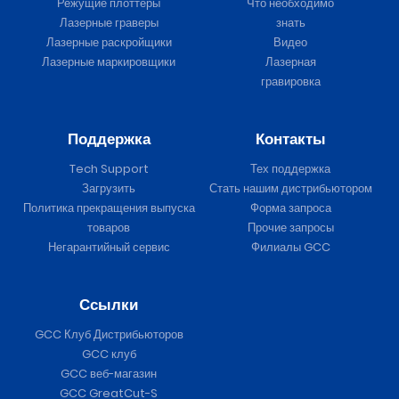
Режущие плоттеры
Что необходимо
Лазерные граверы
знать
Лазерные раскройщики
Видео
Лазерные маркировщики
Лазерная
гравировка
Поддержка
Контакты
Tech Support
Тех поддержка
Загрузить
Стать нашим дистрибьютором
Политика прекращения выпуска
Форма запроса
товаров
Прочие запросы
Негарантийный сервис
Филиалы GCC
Ссылки
GCC Клуб Дистрибьюторов
GCC клуб
GCC веб-магазин
GCC GreatCut-S