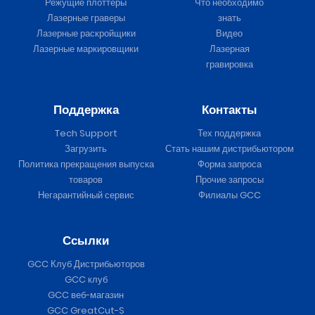
Режущие плоттеры
Что необходимо
Лазерные граверы
знать
Лазерные раскройщики
Видео
Лазерные маркировщики
Лазерная
гравировка
Поддержка
Контакты
Tech Support
Тех поддержка
Загрузить
Стать нашим дистрибьютором
Политика прекращения выпуска
Форма запроса
товаров
Прочие запросы
Негарантийный сервис
Филиалы GCC
Ссылки
GCC Клуб Дистрибьюторов
GCC клуб
GCC веб-магазин
GCC GreatCut-S