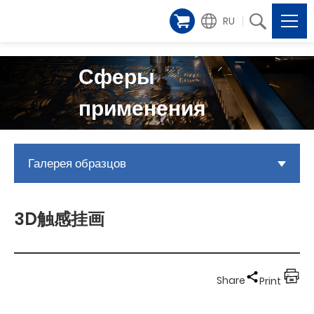
RU
Сферы
применения
Галерея образцов
3D触感挂画
Share
Print