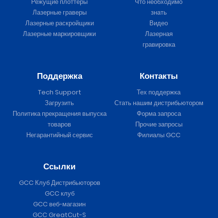
Режущие плоттеры
Что необходимо
Лазерные граверы
знать
Лазерные раскройщики
Видео
Лазерные маркировщики
Лазерная
гравировка
Поддержка
Контакты
Tech Support
Тех поддержка
Загрузить
Стать нашим дистрибьютором
Политика прекращения выпуска
Форма запроса
товаров
Прочие запросы
Негарантийный сервис
Филиалы GCC
Ссылки
GCC Клуб Дистрибьюторов
GCC клуб
GCC веб-магазин
GCC GreatCut-S