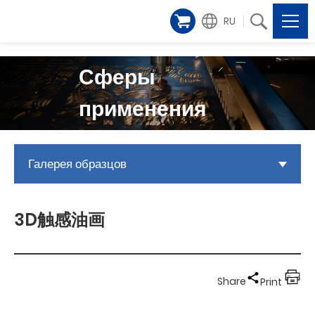
RU
Сферы
применения
Галерея образцов
3D触感油画
Share
Print