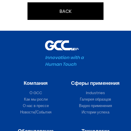
BACK
Innovation with a
Human Touch
Компания
Сферы применения
О GCC
Industries
Как мы росли
Галерея образцов
О нас в прессе
Видео применения
Новости/События
Истории успеха
Оборудование
Технологии