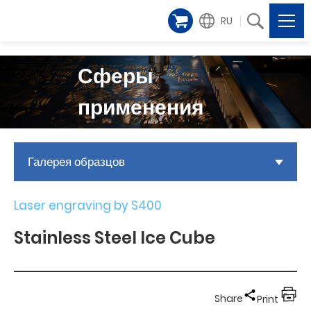
RU
Сферы
применения
Галерея образцов
Laser engraving by S400
Stainless Steel Ice Cube
Share
Print