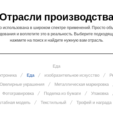
подробнее
Отрасли производств
 использована в широком спектре применений. Просто объ
ования и воплотите это в реальность. Выберите подходящ
нажмите на поиск и найдите нужную вам отрасль.
Еда
ктроника
Еда
изобразительное искусство
Р
Ювелирные украшения
Металлическая маркировка
Фотогравировка
Поделка из бумаги
Упаковка
табная модель
Текстильный
Трофей и награда