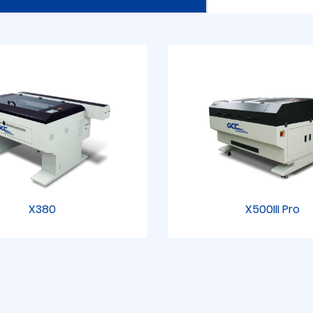
X380
X500III Pro