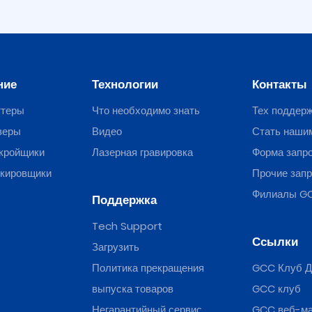
ние
Технологии
Контакты
ттеры
Что необходимо знать
Тех поддер
веры
Видео
Стать наши
кройщики
Лазерная гравировка
Форма запр
ркировщики
Прочие зап
Филиалы G
Поддержка
Tech Support
Ссылки
Загрузить
Политика прекращения
GCC Клуб Д
выпуска товаров
GCC клуб
Негарантийный сервис
GCC веб-ма