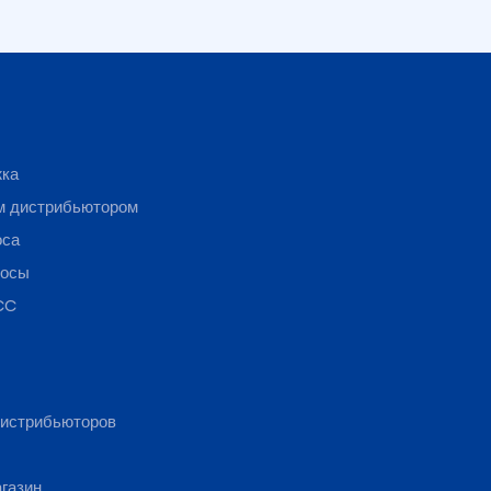
жка
м дистрибьютором
оса
росы
CC
истрибьюторов
газин