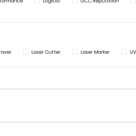
rformance
Logistic
GCC Reputation
raver
Laser Cutter
Laser Marker
UV