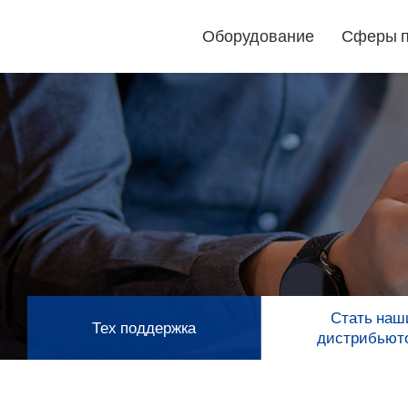
Оборудование
Сферы 
Режущие
плоттеры
Лазерные
маркировщики
Стать на
Тех поддержка
GCC
дистрибьют
GCC