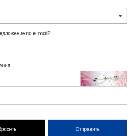
едложение по e-mail?
ения
бросить
Отправить