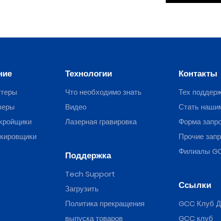
ние
Технологии
Контакты
ттеры
Что необходимо знать
Тех поддер
веры
Видео
Стать наши
кройщики
Лазерная гравировка
Форма запр
ркировщики
Прочие зап
Филиалы G
Поддержка
Tech Support
Ссылки
Загрузить
Политика прекращения
GCC Клуб Д
выпуска товаров
GCC клуб