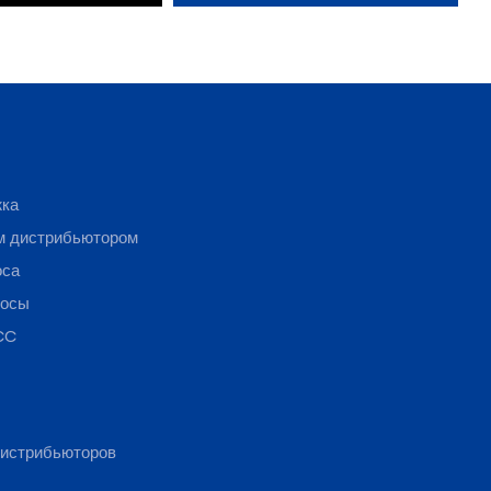
жка
м дистрибьютором
оса
росы
CC
истрибьюторов