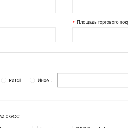
Площадь торгового пок
Retail
Иное：
тва с GCC