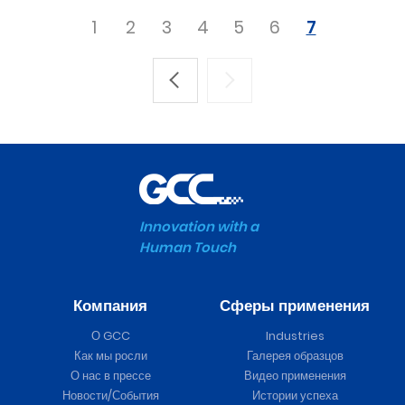
1
2
3
4
5
6
7
Innovation with a
Human Touch
Компания
Сферы применения
О GCC
Industries
Как мы росли
Галерея образцов
О нас в прессе
Видео применения
Новости/События
Истории успеха