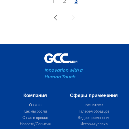
1
2
3
Innovation with a
Human Touch
Компания
Сферы применения
О GCC
Industries
Как мы росли
Галерея образцов
О нас в прессе
Видео применения
Новости/События
Истории успеха