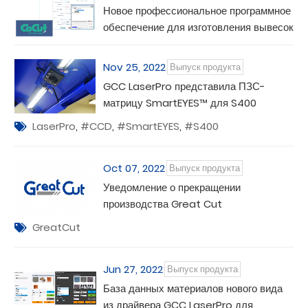
Новое профессиональное программное
обеспечение для изготовления вывесок
CoCut Pro XT
Nov 25, 2022
Выпуск продукта
GCC LaserPro представила ПЗС-
матрицу SmartEYES™ для S400
LaserPro
,
#CCD
,
#SmartEYES
,
#S400
Oct 07, 2022
Выпуск продукта
Уведомление о прекращении
производства Great Cut
GreatCut
Jun 27, 2022
Выпуск продукта
База данных материалов нового вида
из драйвера GCC LaserPro для