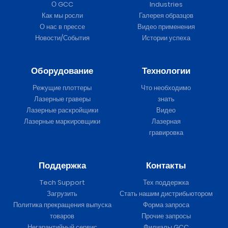
О GCC
Industries
Как мы росли
Галерея образцов
О нас в прессе
Видео применения
Новости/События
Истории успеха
Оборудование
Технологии
Режущие плоттеры
Что необходимо
Лазерные граверы
знать
Лазерные раскройщики
Видео
Лазерные маркировщики
Лазерная
гравировка
Поддержка
Контакты
Tech Support
Тех поддержка
Загрузить
Стать нашим дистрибьютором
Политика прекращения выпуска
Форма запроса
товаров
Прочие запросы
Негарантийный сервис
Филиалы GCC