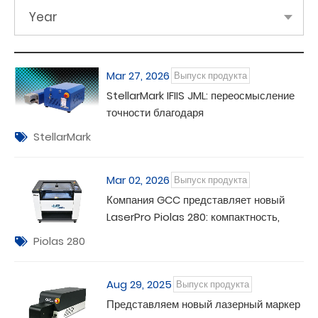
Year
Mar 27, 2026
Выпуск продукта
StellarMark IFIIS JML: переосмысление
точности благодаря
усовершенствованному управлению
StellarMark
шириной импульса.
Mar 02, 2026
Выпуск продукта
Компания GCC представляет новый
LaserPro Piolas 280: компактность,
мощность, безграничная
Piolas 280
универсальность.
Aug 29, 2025
Выпуск продукта
Представляем новый лазерный маркер